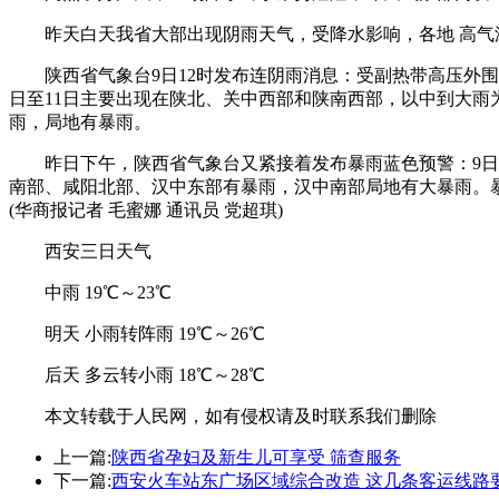
昨天白天我省大部出现阴雨天气，受降水影响，各地 高气温
陕西省气象台9日12时发布连阴雨消息：受副热带高压外围
日至11日主要出现在陕北、关中西部和陕南西部，以中到大雨
雨，局地有暴雨。
昨日下午，陕西省气象台又紧接着发布暴雨蓝色预警：9日1
南部、咸阳北部、汉中东部有暴雨，汉中南部局地有大暴雨。
(华商报记者 毛蜜娜 通讯员 党超琪)
西安三日天气
中雨 19℃～23℃
明天 小雨转阵雨 19℃～26℃
后天 多云转小雨 18℃～28℃
本文转载于人民网，如有侵权请及时联系我们删除
上一篇:
陕西省孕妇及新生儿可享受 筛查服务
下一篇:
西安火车站东广场区域综合改造 这几条客运线路