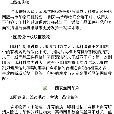
1.线条失帧
丝印总数太多，金属丝网模板松驰后造成；精准定位松脱
网版与承印物间距转变 ；刮刀与承印物间交角不对，或用力
不匀称；印料的砂浆稠度过稀或过干；返修产品工件的承印表
面经清理后有机溶剂末充分发挥干就丝印等。
2.图案设计或线框发花
印料配制得过稀，刮印时用力过大；印料调得不匀(印料
中的有机溶剂分散化不匀)；揩网后网模上有机溶剂或清洁剂
未干，或产品工件返修时表面清洁剂未干或不干净；第一次刮
印后，印料封网力过大，使有小量印料挤压网纱;包装印刷中
刮刀健身运动(挪动)速率在承印物的合理总面积内相差太多，
半途间断或反复印刷等；印料的粒度与选定金属丝网筛网目数
配不上。
3.图案设计线边毛边，空缺，凸轮轴等
承印物表面不清理，并有油渍；印料过粘，网模上面有脏
污未除去，印料的颗粒物大，高筛网目数金属丝网不过关；丝