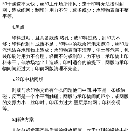
印干躁速率太快，丝印工作场所排风；速干印料无法按时封
网，造成织网；刮印时用力不匀，或多或少；承印物表面不整
平等。
4.黑点
印料过粘，且具备残渣.堵孔；或印料过粘，刮印力不
够；印料配制时成熟不足，印料中的残余汽泡未跑净，丝印后
汽泡沾在承印物上造成；承印物表面不清理，尘土等危害，包
装印刷时用力不合理，轻而不匀或刮印，力不够；承印物上印
料未干，储放场地尘土造成；印料适合的前提下，网版与承印
物间间距过大；印前网版清理不完全。
5.丝印中粘网版
刮版与承印物交角有什么问题他们中间.并不是一条线触
碰，反而是一个小平面触碰；网版与承印物间间距小，或网版
的支撑力小；丝印时，印压力过大.墨层厚粘网；印料变稠
等。
6.解决方案
具体分析危害产品质量的缘故所属，对于出现的缘故去处