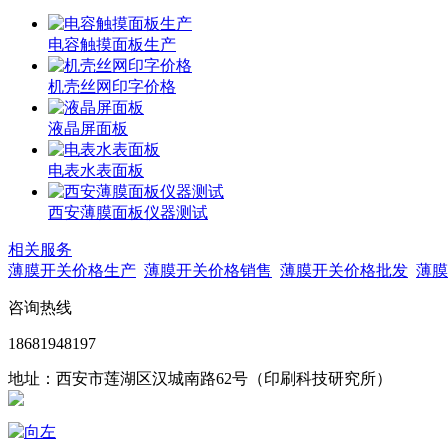
电容触摸面板生产
机壳丝网印字价格
液晶屏面板
电表水表面板
西安薄膜面板仪器测试
相关服务
薄膜开关价格生产
薄膜开关价格销售
薄膜开关价格批发
薄膜
咨询热线
18681948197
地址：西安市莲湖区汉城南路62号（印刷科技研究所）