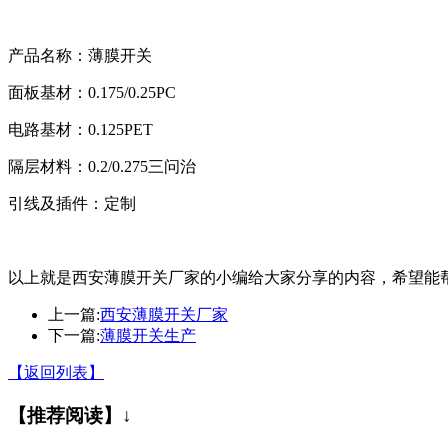
产品名称：薄膜开关
面板基材：0.175/0.25PC
电路基材：0.125PET
隔层材料：0.2/0.275三问治
引线及插件：定制
以上就是西安薄膜开关厂家的小编给大家分享的内容，希望能
上一篇:
西安薄膜开关厂家
下一篇:
薄膜开关生产
【返回列表】
【推荐阅读】↓