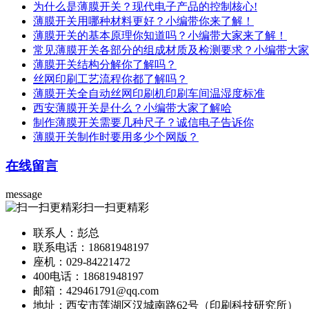
为什么是薄膜开关？现代电子产品的控制核心!
薄膜开关用哪种材料更好？小编带你来了解！
薄膜开关的基本原理你知道吗？小编带大家来了解！
常见薄膜开关各部分的组成材质及检测要求？小编带大家
薄膜开关结构分解你了解吗？
丝网印刷工艺流程你都了解吗？
薄膜开关全自动丝网印刷机印刷车间温湿度标准
西安薄膜开关是什么？小编带大家了解哈
制作薄膜开关需要几种尺子？诚信电子告诉你
薄膜开关制作时要用多少个网版？
在线留言
message
扫一扫更精彩
联系人：彭总
联系电话：18681948197
座机：029-84221472
400电话：18681948197
邮箱：429461791@qq.com
地址：西安市莲湖区汉城南路62号（印刷科技研究所）