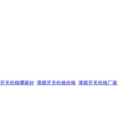
开关价格哪家好
薄膜开关价格价格
薄膜开关价格厂家