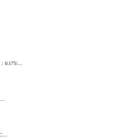
175/…
0…
C…