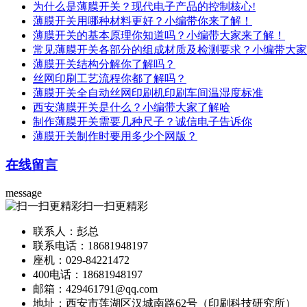
为什么是薄膜开关？现代电子产品的控制核心!
薄膜开关用哪种材料更好？小编带你来了解！
薄膜开关的基本原理你知道吗？小编带大家来了解！
常见薄膜开关各部分的组成材质及检测要求？小编带大家
薄膜开关结构分解你了解吗？
丝网印刷工艺流程你都了解吗？
薄膜开关全自动丝网印刷机印刷车间温湿度标准
西安薄膜开关是什么？小编带大家了解哈
制作薄膜开关需要几种尺子？诚信电子告诉你
薄膜开关制作时要用多少个网版？
在线留言
message
扫一扫更精彩
联系人：彭总
联系电话：18681948197
座机：029-84221472
400电话：18681948197
邮箱：429461791@qq.com
地址：西安市莲湖区汉城南路62号（印刷科技研究所）